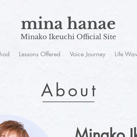
mina hanae
Minako Ikeuchi Official Site
hod
Lessons Offered
Voice Journey
Life Wa
About
Minako I