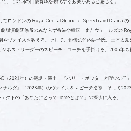
して、この国の俳優育成を強化する必要があると感じる。
ンの Royal Central School of Speech and D
劇研修所のみならず香港や韓国、またウェールズの Royal Welsh C
、演劇やヴォイスを教える。そして、俳優の竹内結子氏、土屋太
ジネス・リーダーのスピーチ・コーチを手掛ける。2005年の初
。
』side-C（2021年）の翻訳・演出。『ハリー・ポッターと呪いの
マチルダ』（2023年）のヴォイス＆スピーチ指導。そして20
プロジェクトの「あなたにとってHomeとは？」の探求に入る。