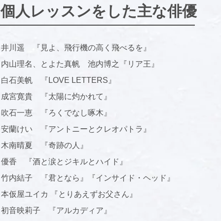
​個人レッスンをした主な俳優
井川遥 『見よ、飛行機の高く飛べるを』
内山理名、とよた真帆 池内博之『リア王』
白石美帆 『LOVE LETTERS』
成宮寛貴 『太陽に灼かれて』
吹石一恵 『ろくでなし啄木』
安蘭けい 『アントニーとクレオパトラ』
木南晴夏 『奇跡の人』
優香 『酒と涙とジキルとハイド』
竹内結子 『君となら』『インサイド・ヘッド』
本仮屋ユイカ 『とりあえずお父さん』
初音映莉子 『アルカディア』