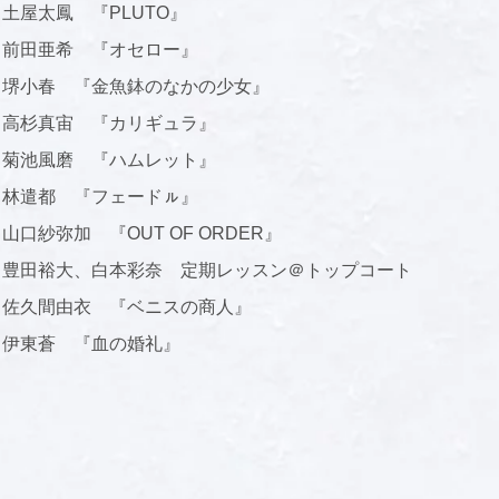
土屋太鳳 『PLUTO』
前田亜希 『オセロー』
堺小春 『金魚鉢のなかの少女』
高杉真宙 『カリギュラ』
菊池風磨 『ハムレット』
林遣都 『フェードㇽ』
山口紗弥加 『OUT OF ORDER』
豊田裕大、白本彩奈 定期レッスン＠トップコート
佐久間由衣 『ベニスの商人』
伊東蒼 『血の婚礼』