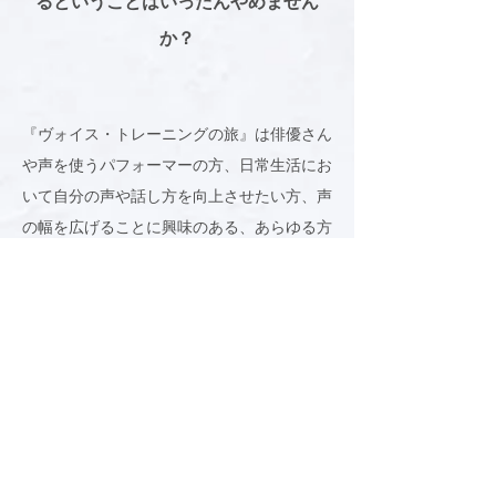
るということはいったんやめません
か？
『ヴォイス・トレーニングの旅』は俳優さん
や声を使うパフォーマーの方、日常生活にお
いて自分の声や話し方を向上させたい方、声
の幅を広げることに興味のある、あらゆる方
のためのレッスンです。
声は身体や筋力、視力に比べると年をとって
も老けないもの。むしろ年とともに成熟する
ものと言えるでしょう。声をトレーニングす
るということは、自分自身を深めるワークに
なります。一人ひとりがより自分らしく、声
を発するようになったら、世の中がより興味