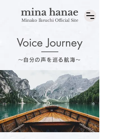
mina hanae
Minako Ikeuchi Official Site
Voice Journey
​〜自分の声を巡る航海〜